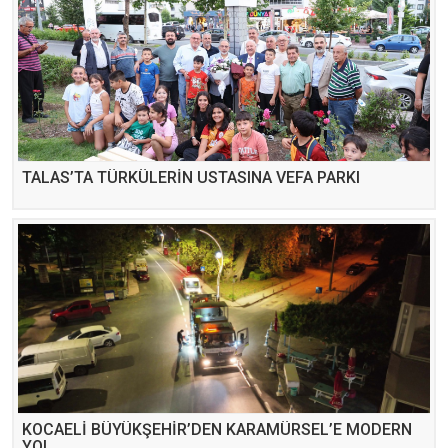
TALAS’TA TÜRKÜLERİN USTASINA VEFA PARKI
KOCAELİ BÜYÜKŞEHİR’DEN KARAMÜRSEL’E MODERN
YOL