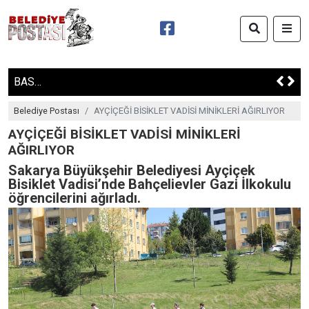
BASKİ HAYRAT ÇEŞMELERİNE HAYAT VERİYOR
Belediye Postası
AYÇİÇEĞİ BİSİKLET VADİSİ MİNİKLERİ AĞIRLIYOR
AYÇİÇEĞİ BİSİKLET VADİSİ MİNİKLERİ
AĞIRLIYOR
Sakarya Büyükşehir Belediyesi Ayçiçek
Bisiklet Vadisi’nde Bahçelievler Gazi İlkokulu
öğrencilerini ağırladı.