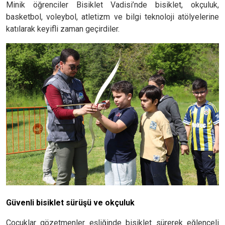
Minik öğrenciler Bisiklet Vadisi’nde bisiklet, okçuluk,
basketbol, voleybol, atletizm ve bilgi teknoloji atölyelerine
katılarak keyifli zaman geçirdiler.
Güvenli bisiklet sürüşü ve okçuluk
Çocuklar gözetmenler eşliğinde bisiklet sürerek eğlenceli