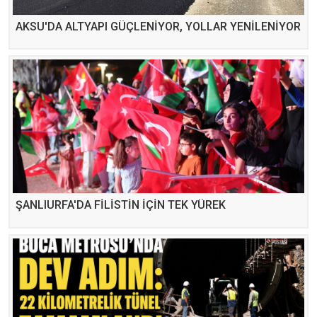
AKSU'DA ALTYAPI GÜÇLENİYOR, YOLLAR YENİLENİYOR
ŞANLIURFA'DA FİLİSTİN İÇİN TEK YÜREK