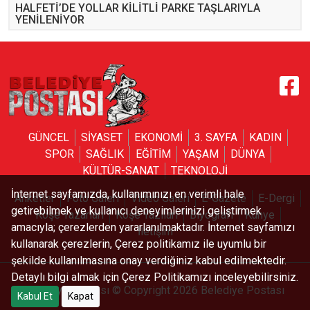
HALFETİ’DE YOLLAR KİLİTLİ PARKE TAŞLARIYLA
YENİLENİYOR
GÜNCEL
SİYASET
EKONOMİ
3. SAYFA
KADIN
SPOR
SAĞLIK
EĞİTİM
YAŞAM
DÜNYA
KÜLTÜR-SANAT
TEKNOLOJİ
İnternet sayfamızda, kullanımınızı en verimli hale
Anketler
Foto Galeri
Video Galeri
E-Gazete
E-Dergi
getirebilmek ve kullanıcı deneyimlerinizi geliştirmek
Köşe Yazarları
Köşe Yazıları
Biyografi
Künye
amacıyla; çerezlerden yararlanılmaktadır. İnternet sayfamızı
İletişim
kullanarak çerezlerin, Çerez politikamız ile uyumlu bir
şekilde kullanılmasına onay verdiğiniz kabul edilmektedir.
Detaylı bilgi almak için Çerez Politikamızı inceleyebilirsiniz.
Belediye Postası © Copyright 2026 Belediye Postası
Kabul Et
Kapat